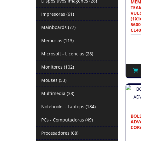
Dispositivos imágenes (28)
MEM
TEA
VUL
Impresoras (61)
(1X1
5600
Mainboards (77)
CL40
Memorias (113)
Microsoft - Licencias (28)
Monitores (102)
Mouses (53)
Multimedia (38)
Notebooks - Laptops (184)
BOL
PCs - Computadoras (49)
ADVA
COR
Procesadores (68)