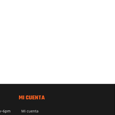
MI CUENTA
pm~6pm
Mi cuenta