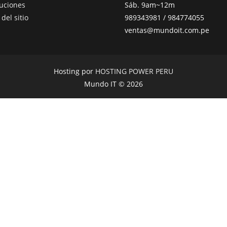
uciones
Sáb. 9am~12m
del sitio
989343981 / 984774055
ventas@mundoit.com.pe
Hosting por
HOSTING POWER PERU
Mundo IT © 2026