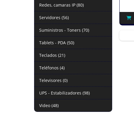
Redes, camaras IP (80)
Servidores (56)
Suministros - Toners (70)
Tablets - PDA (50)
Teclados (21)
Teléfonos (4)
Televisores (0)
UPS - Estabilizadores (98)
Video (48)