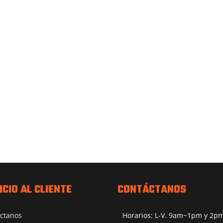
ICIO AL CLIENTE
CONTÁCTANOS
ctanos
Horarios: L-V. 9am~1pm y 2