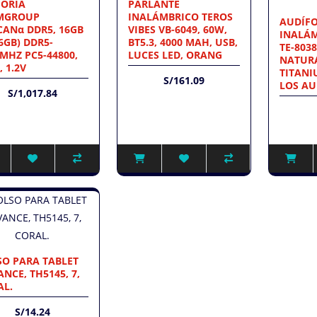
ORIA
PARLANTE
MGROUP
INALÁMBRICO TEROS
AUDÍF
CANα DDR5, 16GB
VIBES VB-6049, 60W,
INALÁM
6GB) DDR5-
BT5.3, 4000 MAH, USB,
TE-8038
MHZ PC5-44800,
LUCES LED, ORANG
NATUR
, 1.2V
TITAN
S/161.09
LOS AU
S/1,017.84
SO PARA TABLET
NCE, TH5145, 7,
AL.
S/14.24