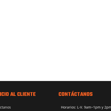
ICIO AL CLIENTE
CONTÁCTANOS
ctanos
Horarios: L-V. 9am~1pm y 2