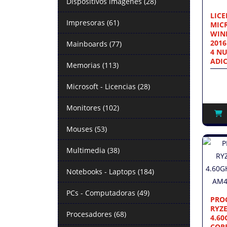
Dispositivos imágenes (28)
LIC
Impresoras (61)
MIC
WIN
2016
Mainboards (77)
4 N
ADIC
Memorias (113)
Microsoft - Licencias (28)
Monitores (102)
Mouses (53)
Multimedia (38)
Notebooks - Laptops (184)
PCs - Computadoras (49)
PRO
RYZE
Procesadores (68)
4.60
CORE