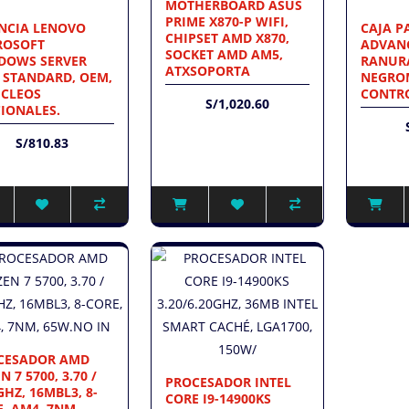
MOTHERBOARD ASUS
PRIME X870-P WIFI,
ENCIA LENOVO
CAJA P
CHIPSET AMD X870,
ROSOFT
ADVANC
SOCKET AMD AM5,
DOWS SERVER
RANURA
ATXSOPORTA
 STANDARD, OEM,
NEGRO
UCLEOS
CONTRO
S/1,020.60
IONALES.
S/810.83
CESADOR AMD
N 7 5700, 3.70 /
PROCESADOR INTEL
GHZ, 16MBL3, 8-
CORE I9-14900KS
, AM4, 7NM,