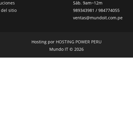
uciones
Sáb. 9am~12m
del sitio
989343981 / 984774055
ventas@mundoit.com.pe
Hosting por
HOSTING POWER PERU
Mundo IT © 2026