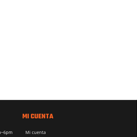
MI CUENTA
pm~6pm
Mi cuenta