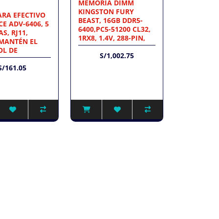
MEMORIA DIMM
KINGSTON FURY
ARA EFECTIVO
BEAST, 16GB DDR5-
E ADV-6406, 5
6400,PC5-51200 CL32,
S, RJ11,
1RX8, 1.4V, 288-PIN,
MANTÉN EL
L DE
S/1,002.75
S/161.05