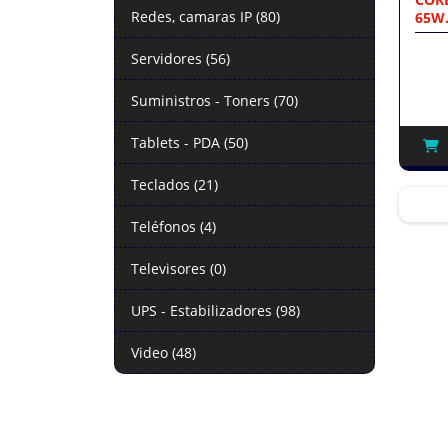
Redes, camaras IP (80)
65W
Servidores (56)
Suministros - Toners (70)
Tablets - PDA (50)
Teclados (21)
Teléfonos (4)
Televisores (0)
UPS - Estabilizadores (98)
Video (48)