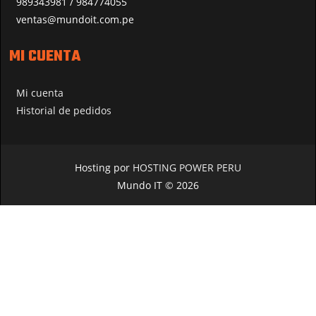
989343981 / 984774055
ventas@mundoit.com.pe
MI CUENTA
Mi cuenta
Historial de pedidos
Hosting por
HOSTING POWER PERU
Mundo IT © 2026