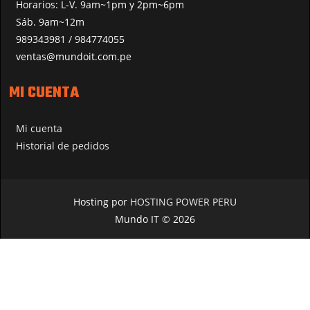
Horarios: L-V. 9am~1pm y 2pm~6pm
Sáb. 9am~12m
989343981 / 984774055
ventas@mundoit.com.pe
MI CUENTA
Mi cuenta
Historial de pedidos
Hosting por
HOSTING POWER PERU
Mundo IT © 2026