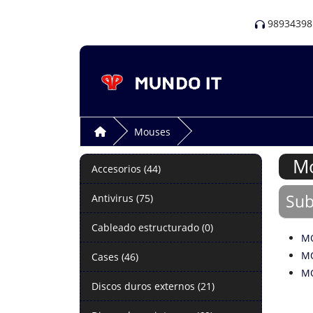
98934398
Mouses
M
Accesorios (44)
Sub
Antivirus (75)
Cableado estructurado (0)
MO
MO
Cases (46)
MO
Discos duros externos (21)