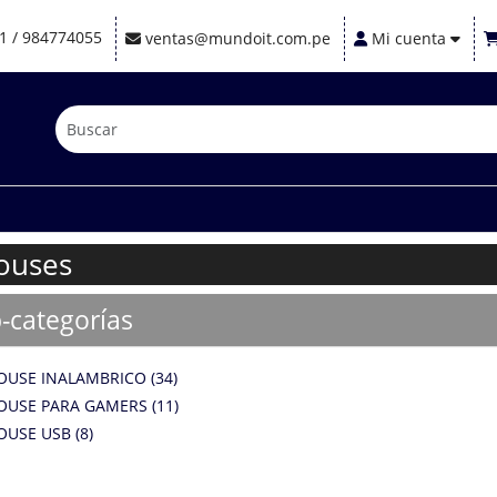
1 / 984774055
ventas@mundoit.com.pe
Mi cuenta
ouses
-categorías
USE INALAMBRICO (34)
USE PARA GAMERS (11)
USE USB (8)