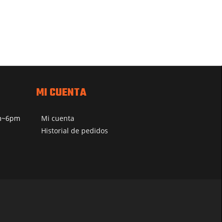
MI CUENTA
pm~6pm
Mi cuenta
Historial de pedidos