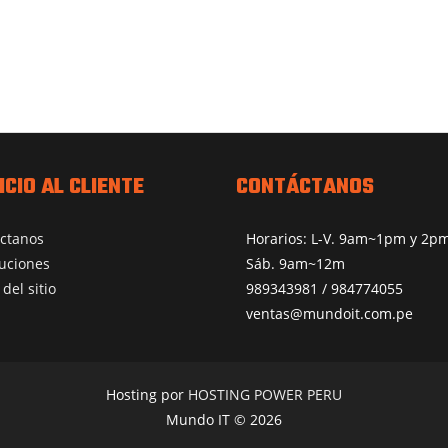
ICIO AL CLIENTE
CONTÁCTANOS
ctanos
Horarios: L-V. 9am~1pm y 2
uciones
Sáb. 9am~12m
del sitio
989343981 / 984774055
ventas@mundoit.com.pe
Hosting por
HOSTING POWER PERU
Mundo IT © 2026