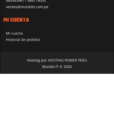
989343981 / 984774055
ventas@mundoit.com.pe
MI CUENTA
Mi cuenta
Historial de pedidos
Hosting por
HOSTING POWER PERU
Mundo IT © 2026