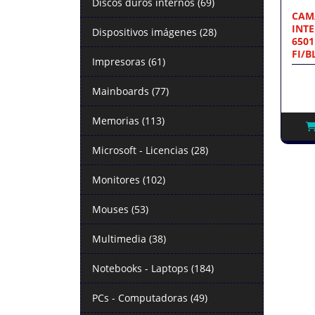
Discos duros internos (69)
CAM
INTE
Dispositivos imágenes (28)
6501
FI/B
Impresoras (61)
Mainboards (77)
Memorias (113)
Microsoft - Licencias (28)
Monitores (102)
Mouses (53)
Multimedia (38)
Notebooks - Laptops (184)
PCs - Computadoras (49)