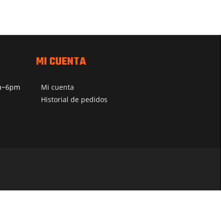
MI CUENTA
pm~6pm
Mi cuenta
Historial de pedidos