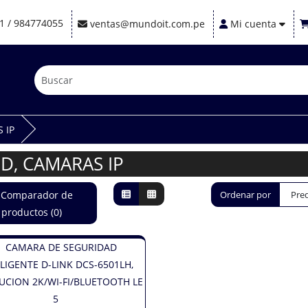
1 / 984774055
ventas@mundoit.com.pe
Mi cuenta
 IP
D, CAMARAS IP
Comparador de
Ordenar por
productos (0)