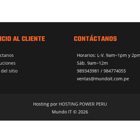
ICIO AL CLIENTE
CONTÁCTANOS
ctanos
Horarios: L-V. 9am~1pm y 2
uciones
Sáb. 9am~12m
del sitio
989343981 / 984774055
ventas@mundoit.com.pe
Hosting por
HOSTING POWER PERU
Mundo IT © 2026