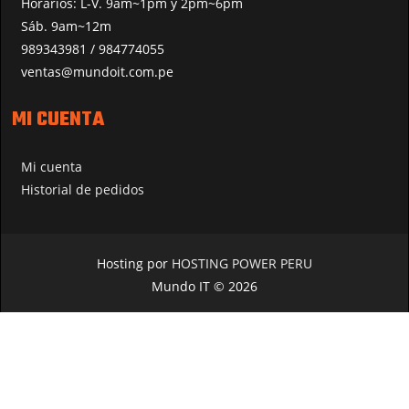
Horarios: L-V. 9am~1pm y 2pm~6pm
Sáb. 9am~12m
989343981 / 984774055
ventas@mundoit.com.pe
MI CUENTA
Mi cuenta
Historial de pedidos
Hosting por
HOSTING POWER PERU
Mundo IT © 2026