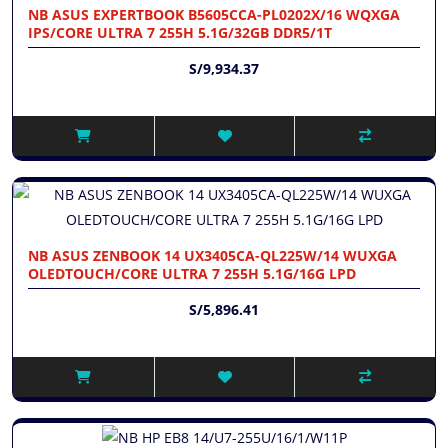
NB ASUS EXPERTBOOK B5605CCA-PL0202X/16 WQXGA
IPS/CORE ULTRA 7 255H 5.1G/32GB DDR5/1T
S/9,934.37
NB ASUS ZENBOOK 14 UX3405CA-QL225W/14 WUXGA
OLEDTOUCH/CORE ULTRA 7 255H 5.1G/16G LPD
S/5,896.41