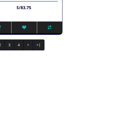
S/83.75
2
3
4
>
>|