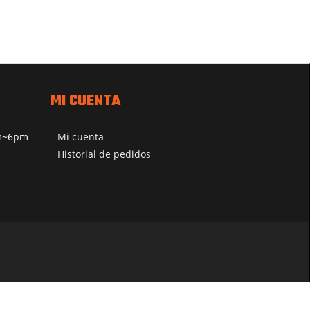
MI CUENTA
pm~6pm
Mi cuenta
Historial de pedidos