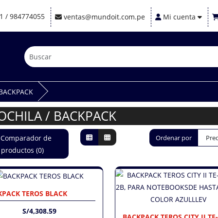
1 / 984774055
ventas@mundoit.com.pe
Mi cuenta
 BACKPACK
OCHILA / BACKPACK
Comparador de
Ordenar por
productos (0)
KPACK TEROS BLACK
S/4,308.59
BACKPACK TEROS CITY II TE-