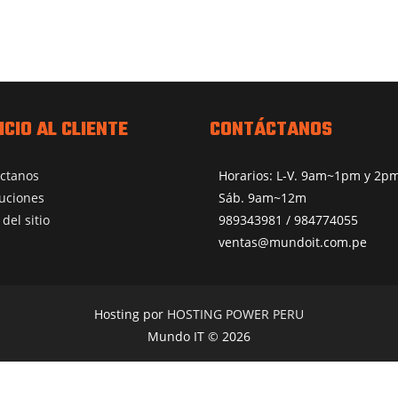
ICIO AL CLIENTE
CONTÁCTANOS
ctanos
Horarios: L-V. 9am~1pm y 2
uciones
Sáb. 9am~12m
del sitio
989343981 / 984774055
ventas@mundoit.com.pe
Hosting por
HOSTING POWER PERU
Mundo IT © 2026