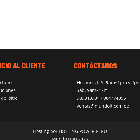
ICIO AL CLIENTE
CONTÁCTANOS
ctanos
Horarios: L-V. 9am~1pm y 2
uciones
Sáb. 9am~12m
del sitio
989343981 / 984774055
ventas@mundoit.com.pe
Hosting por
HOSTING POWER PERU
Mundo IT © 2026