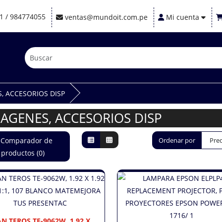
1 / 984774055
ventas@mundoit.com.pe
Mi cuenta
, ACCESORIOS DISP
AGENES, ACCESORIOS DISP
Comparador de
Ordenar por
productos (0)
N TEROS TE-9062W, 1.92 X