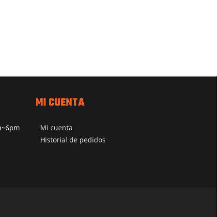
MI CUENTA
pm~6pm
Mi cuenta
Historial de pedidos