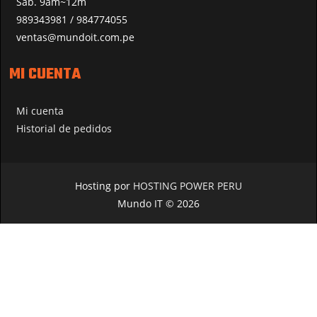
Sáb. 9am~12m
989343981 / 984774055
ventas@mundoit.com.pe
MI CUENTA
Mi cuenta
Historial de pedidos
Hosting por
HOSTING POWER PERU
Mundo IT © 2026