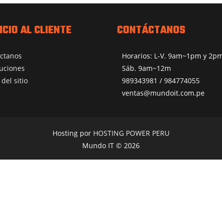
ICIO AL CLIENTE
CONTÁCTANOS
ctanos
Horarios: L-V. 9am~1pm y 2
uciones
Sáb. 9am~12m
del sitio
989343981 / 984774055
ventas@mundoit.com.pe
Hosting por
HOSTING POWER PERU
Mundo IT © 2026