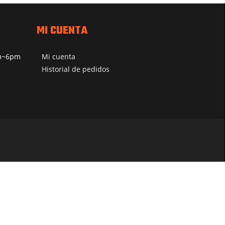
MI CUENTA
pm~6pm
Mi cuenta
Historial de pedidos