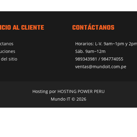
ICIO AL CLIENTE
CONTÁCTANOS
ctanos
Horarios: L-V. 9am~1pm y 2
uciones
Sáb. 9am~12m
del sitio
989343981 / 984774055
ventas@mundoit.com.pe
Hosting por
HOSTING POWER PERU
Mundo IT © 2026