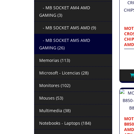
- MB SOCKET AM4 AMD
GAMING (3)
- MB SOCKET AM5 AMD (9)
MOT
CROS
CHIP
- MB SOCKET AM5 AMD
AMD
GAMING (26)
Memorias (113)
Microsoft - Licencias (28)
Monitores (102)
Mouses (53)
Multimedia (38)
MOT
Notebooks - Laptops (184)
B850
AMD