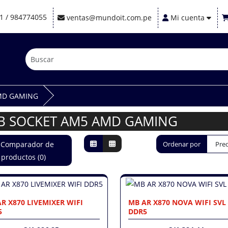
1 / 984774055
ventas@mundoit.com.pe
Mi cuenta
MD GAMING
B SOCKET AM5 AMD GAMING
Comparador de
Ordenar por
productos (0)
R X870 LIVEMIXER WIFI
MB AR X870 NOVA WIFI SVL
5
DDR5