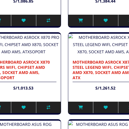
S/1,086.85
S/1,384.44
HERBOARD ASROCK X870
MOTHERBOARD ASROCK X8
RS WIFI, CHIPSET AMD
STEEL LEGEND WIFI, CHIPSE
, SOCKET AMD AM5,
AMD X870, SOCKET AMD AM
SOPORT
ATX
S/1,013.53
S/1,261.52