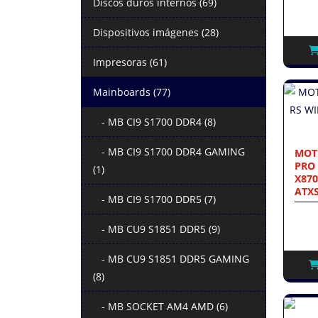
Discos duros internos (69)
Dispositivos imágenes (28)
Impresoras (61)
Mainboards (77)
- MB CI9 S1700 DDR4 (8)
- MB CI9 S1700 DDR4 GAMING
MOT
PRO 
(1)
X870
ATX
- MB CI9 S1700 DDR5 (7)
- MB CU9 S1851 DDR5 (9)
- MB CU9 S1851 DDR5 GAMING
(8)
- MB SOCKET AM4 AMD (6)