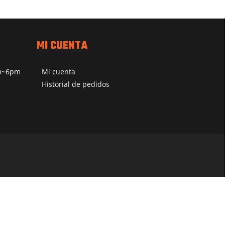
MI CUENTA
pm~6pm
Mi cuenta
Historial de pedidos