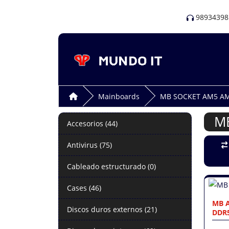
98934398
Mainboards
MB SOCKET AM5 A
M
Accesorios (44)
Antivirus (75)
Cableado estructurado (0)
Cases (46)
MB A
Discos duros externos (21)
DDR