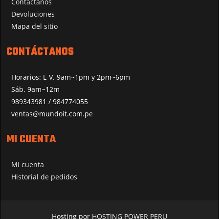
Contáctanos
Devoluciones
Mapa del sitio
CONTÁCTANOS
Horarios: L-V. 9am~1pm y 2pm~6pm
Sáb. 9am~12m
989343981 / 984774055
ventas@mundoit.com.pe
MI CUENTA
Mi cuenta
Historial de pedidos
Hosting por
HOSTING POWER PERU