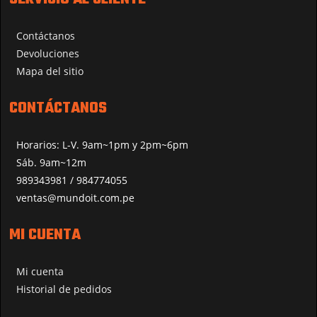
Contáctanos
Devoluciones
Mapa del sitio
CONTÁCTANOS
Horarios: L-V. 9am~1pm y 2pm~6pm
Sáb. 9am~12m
989343981 / 984774055
ventas@mundoit.com.pe
MI CUENTA
Mi cuenta
Historial de pedidos