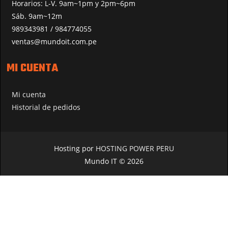
Horarios: L-V. 9am~1pm y 2pm~6pm
Sáb. 9am~12m
989343981 / 984774055
ventas@mundoit.com.pe
MI CUENTA
Mi cuenta
Historial de pedidos
Hosting por
HOSTING POWER PERU
Mundo IT © 2026