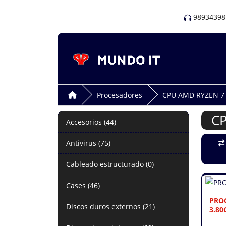
98934398
Procesadores
CPU AMD RYZEN 7
C
Accesorios (44)
Antivirus (75)
Cableado estructurado (0)
Cases (46)
PROC
Discos duros externos (21)
3.80