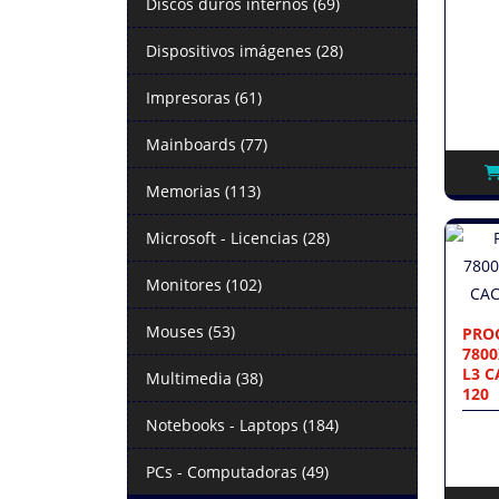
Discos duros internos (69)
Dispositivos imágenes (28)
Impresoras (61)
Mainboards (77)
Memorias (113)
Microsoft - Licencias (28)
Monitores (102)
Mouses (53)
PRO
7800
L3 C
Multimedia (38)
120
Notebooks - Laptops (184)
PCs - Computadoras (49)