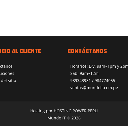
ICIO AL CLIENTE
CONTÁCTANOS
ctanos
Horarios: L-V. 9am~1pm y 2
uciones
Sáb. 9am~12m
del sitio
989343981 / 984774055
ventas@mundoit.com.pe
Hosting por
HOSTING POWER PERU
Mundo IT © 2026