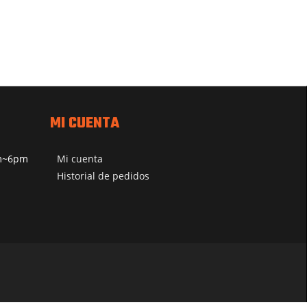
MI CUENTA
pm~6pm
Mi cuenta
Historial de pedidos