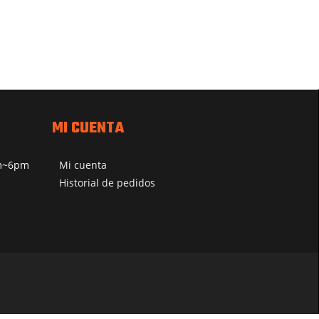
MI CUENTA
pm~6pm
Mi cuenta
Historial de pedidos