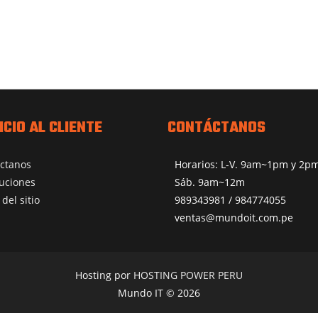
ICIO AL CLIENTE
CONTÁCTANOS
ctanos
Horarios: L-V. 9am~1pm y 2
uciones
Sáb. 9am~12m
del sitio
989343981 / 984774055
ventas@mundoit.com.pe
Hosting por
HOSTING POWER PERU
Mundo IT © 2026