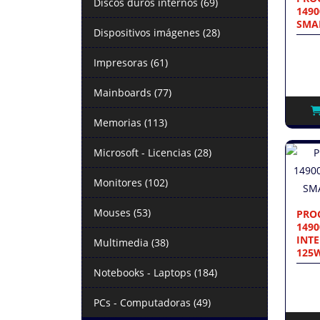
Discos duros internos (69)
1490
SMAR
Dispositivos imágenes (28)
Impresoras (61)
Mainboards (77)
Memorias (113)
Microsoft - Licencias (28)
Monitores (102)
Mouses (53)
PROC
1490
INTE
Multimedia (38)
125
Notebooks - Laptops (184)
PCs - Computadoras (49)