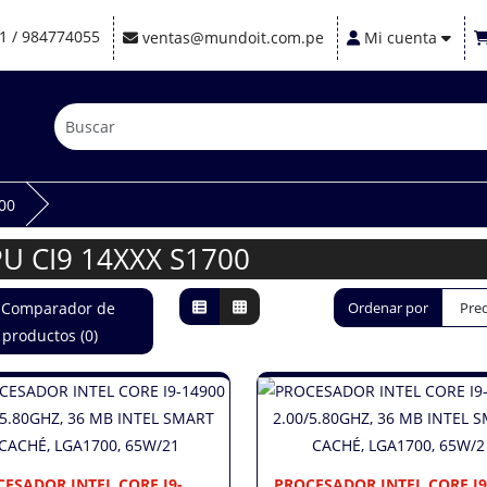
1 / 984774055
ventas@mundoit.com.pe
Mi cuenta
00
U CI9 14XXX S1700
Comparador de
Ordenar por
productos (0)
ESADOR INTEL CORE I9-
PROCESADOR INTEL CORE I9