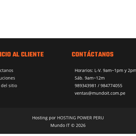
ICIO AL CLIENTE
CONTÁCTANOS
ctanos
Horarios: L-V. 9am~1pm y 2
uciones
Sáb. 9am~12m
del sitio
989343981 / 984774055
ventas@mundoit.com.pe
Hosting por
HOSTING POWER PERU
Mundo IT © 2026