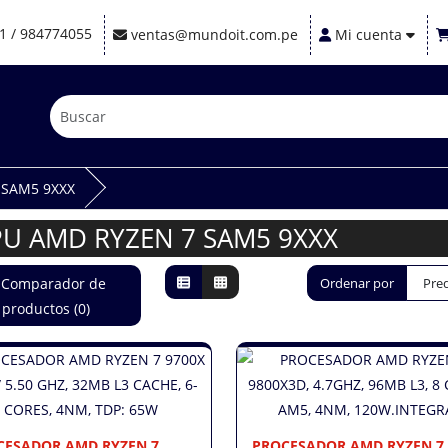
1 / 984774055
ventas@mundoit.com.pe
Mi cuenta
 SAM5 9XXX
PU AMD RYZEN 7 SAM5 9XXX
Comparador de
Ordenar por
productos (0)
CESADOR AMD RYZEN 7
PROCESADOR AMD RYZEN 7