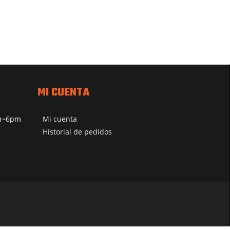
MI CUENTA
pm~6pm
Mi cuenta
Historial de pedidos