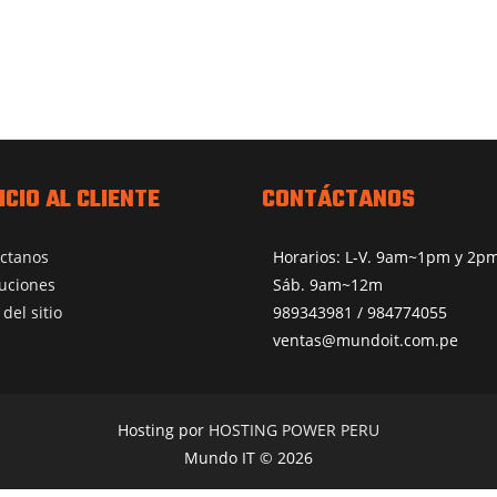
ICIO AL CLIENTE
CONTÁCTANOS
ctanos
Horarios: L-V. 9am~1pm y 2
uciones
Sáb. 9am~12m
del sitio
989343981 / 984774055
ventas@mundoit.com.pe
Hosting por
HOSTING POWER PERU
Mundo IT © 2026