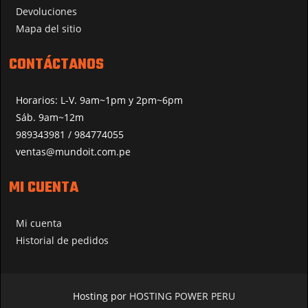
Devoluciones
Mapa del sitio
CONTÁCTANOS
Horarios: L-V. 9am~1pm y 2pm~6pm
Sáb. 9am~12m
989343981 / 984774055
ventas@mundoit.com.pe
MI CUENTA
Mi cuenta
Historial de pedidos
Hosting por
HOSTING POWER PERU