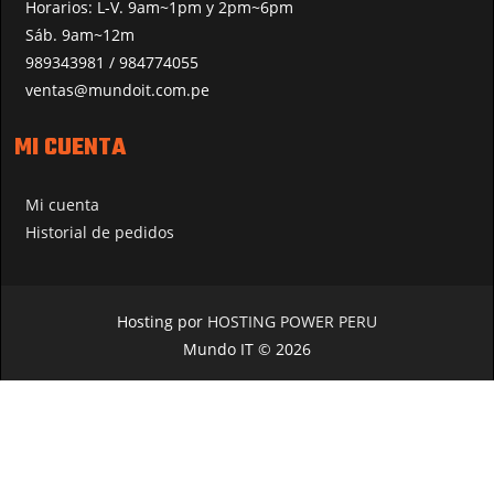
Horarios: L-V. 9am~1pm y 2pm~6pm
Sáb. 9am~12m
989343981 / 984774055
ventas@mundoit.com.pe
MI CUENTA
Mi cuenta
Historial de pedidos
Hosting por
HOSTING POWER PERU
Mundo IT © 2026