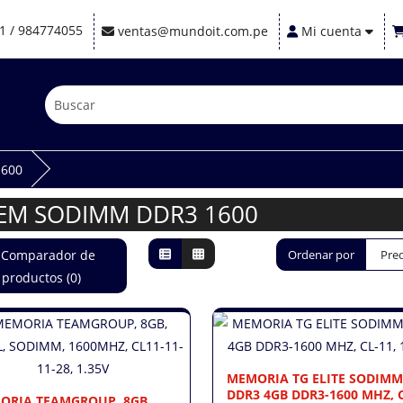
1 / 984774055
ventas@mundoit.com.pe
Mi cuenta
600
EM SODIMM DDR3 1600
Comparador de
Ordenar por
productos (0)
MEMORIA TG ELITE SODIMM
DDR3 4GB DDR3-1600 MHZ, 
ORIA TEAMGROUP, 8GB,