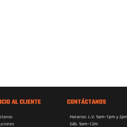
ICIO AL CLIENTE
CONTÁCTANOS
ctanos
Horarios: L-V. 9am~1pm y 2
uciones
Sáb. 9am~12m