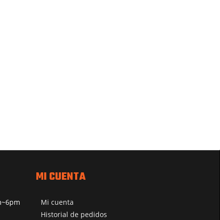
MI CUENTA
pm~6pm
Mi cuenta
Historial de pedidos