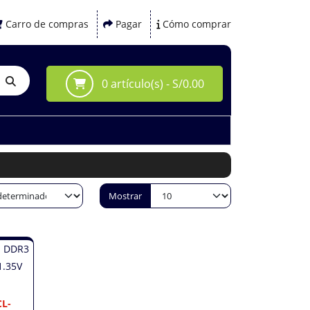
Carro de compras
Pagar
Cómo comprar
0 artículo(s) - S/0.00
Mostrar
CL-