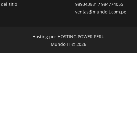
del sitio
989343981 / 984774055
ventas@mundoit.com.pe
Hosting por
HOSTING POWER PERU
Mundo IT © 2026