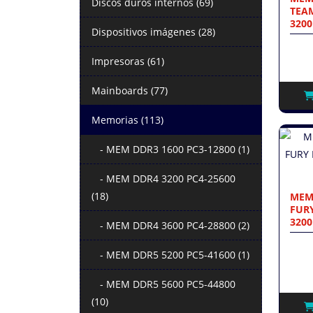
Discos duros internos (69)
TEAM
3200
Dispositivos imágenes (28)
Impresoras (61)
Mainboards (77)
Memorias (113)
- MEM DDR3 1600 PC3-12800 (1)
- MEM DDR4 3200 PC4-25600
(18)
MEM
FURY
3200
- MEM DDR4 3600 PC4-28800 (2)
- MEM DDR5 5200 PC5-41600 (1)
- MEM DDR5 5600 PC5-44800
(10)