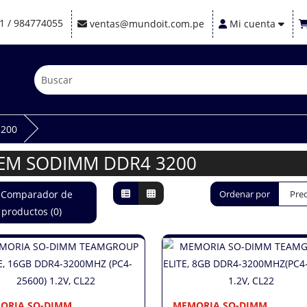
1 / 984774055
ventas@mundoit.com.pe
Mi cuenta
200
EM SODIMM DDR4 3200
Comparador de
Ordenar por
productos (0)
ORIA SO-DIMM
MEMORIA SO-DIMM