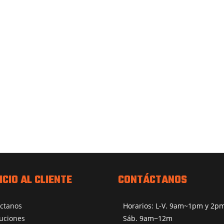
ICIO AL CLIENTE
CONTÁCTANOS
ctanos
Horarios: L-V. 9am~1pm y 2
uciones
Sáb. 9am~12m