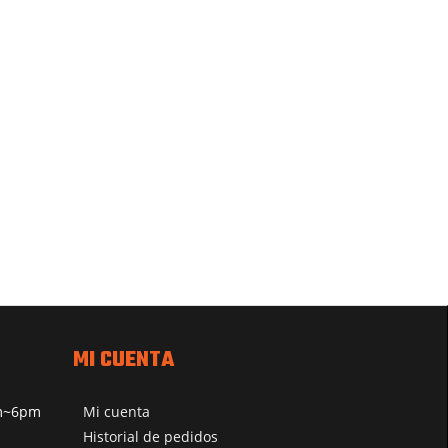
MI CUENTA
pm~6pm
Mi cuenta
Historial de pedidos