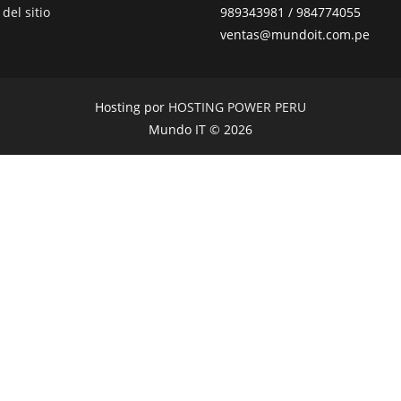
del sitio
989343981 / 984774055
ventas@mundoit.com.pe
Hosting por
HOSTING POWER PERU
Mundo IT © 2026