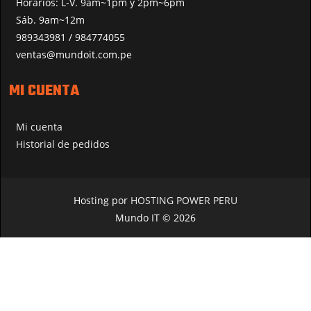
Horarios: L-V. 9am~1pm y 2pm~6pm
Sáb. 9am~12m
989343981 / 984774055
ventas@mundoit.com.pe
MI CUENTA
Mi cuenta
Historial de pedidos
Hosting por
HOSTING POWER PERU
Mundo IT © 2026