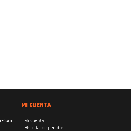
MI CUENTA
pm~6pm
Mi cuenta
Historial de pedidos