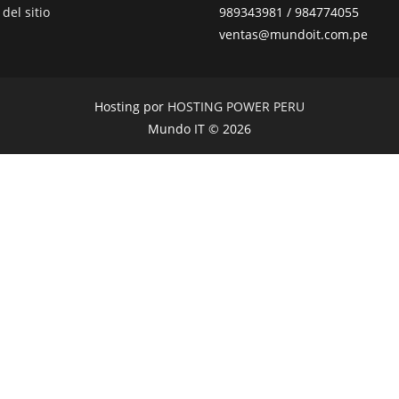
del sitio
989343981 / 984774055
ventas@mundoit.com.pe
Hosting por
HOSTING POWER PERU
Mundo IT © 2026