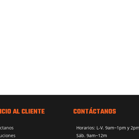
ICIO AL CLIENTE
CONTÁCTANOS
ctanos
Horarios: L-V. 9am~1pm y 2
uciones
Sáb. 9am~12m