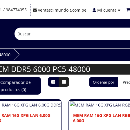
1 / 984774055
ventas@mundoit.com.pe
Mi cuenta
48000
EM DDR5 6000 PC5-48000
Comparador de
Ordenar por
productos (0)
 RAM 16G XPG LAN 6.00G
MEM RAM 16G XPG LAN RG
5
6.00G