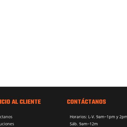
ICIO AL CLIENTE
CONTÁCTANOS
ctanos
Horarios: L-V. 9am~1pm y 2
uciones
Sáb. 9am~12m