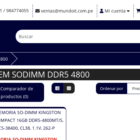
1 / 984774055
ventas@mundoit.com.pe
Mi cuenta
800
EM SODIMM DDR5 4800
Comparador de
Ordenar por
productos (0)
ORIA SO-DIMM KINGSTON