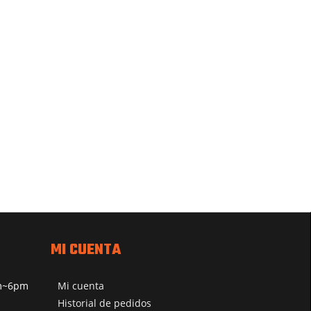
MI CUENTA
pm~6pm
Mi cuenta
Historial de pedidos