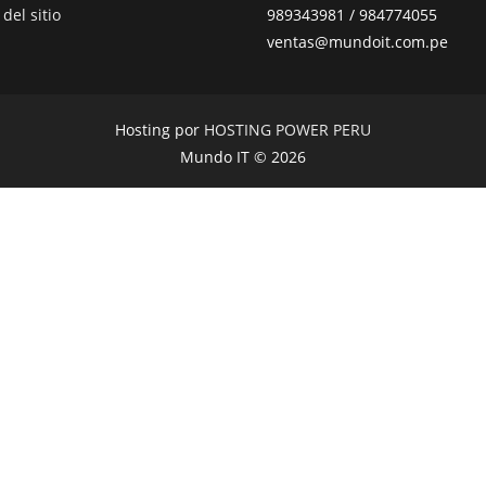
del sitio
989343981 / 984774055
ventas@mundoit.com.pe
Hosting por
HOSTING POWER PERU
Mundo IT © 2026