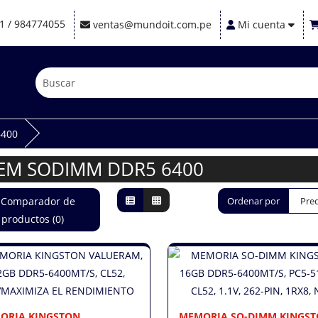
1 / 984774055
ventas@mundoit.com.pe
Mi cuenta
400
EM SODIMM DDR5 6400
Comparador de
Ordenar por
productos (0)
ORIA KINGSTON
MEMORIA SO-DIMM KINGS