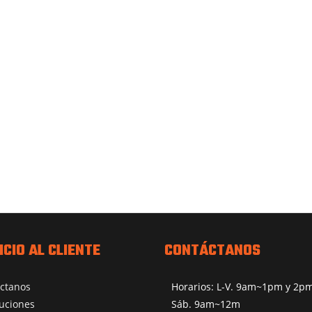
ICIO AL CLIENTE
CONTÁCTANOS
ctanos
Horarios: L-V. 9am~1pm y 2
uciones
Sáb. 9am~12m