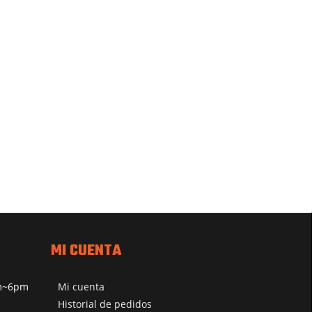
MI CUENTA
pm~6pm
Mi cuenta
Historial de pedidos