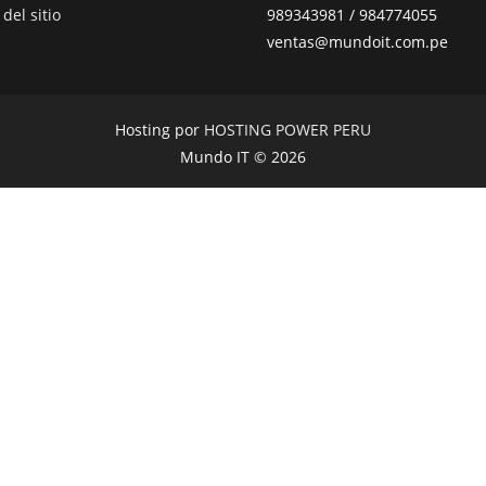
del sitio
989343981 / 984774055
ventas@mundoit.com.pe
Hosting por
HOSTING POWER PERU
Mundo IT © 2026