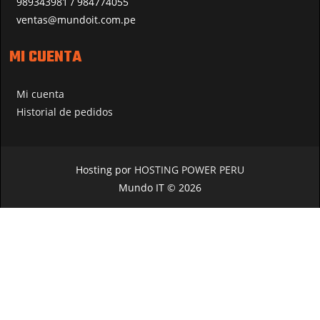
989343981 / 984774055
ventas@mundoit.com.pe
MI CUENTA
Mi cuenta
Historial de pedidos
Hosting por
HOSTING POWER PERU
Mundo IT © 2026