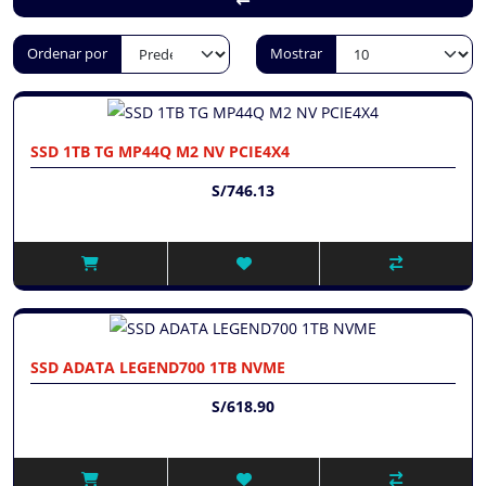
Ordenar por
Mostrar
SSD 1TB TG MP44Q M2 NV PCIE4X4
S/746.13
SSD ADATA LEGEND700 1TB NVME
S/618.90