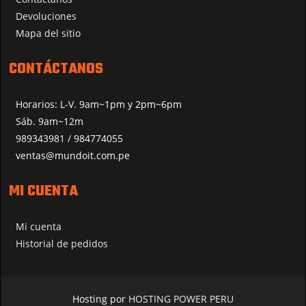
Devoluciones
Mapa del sitio
CONTÁCTANOS
Horarios: L-V. 9am~1pm y 2pm~6pm
Sáb. 9am~12m
989343981 / 984774055
ventas@mundoit.com.pe
MI CUENTA
Mi cuenta
Historial de pedidos
Hosting por
HOSTING POWER PERU