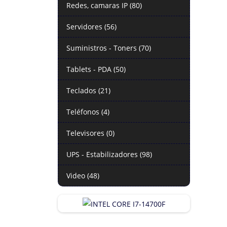
Redes, camaras IP (80)
Servidores (56)
Suministros - Toners (70)
Tablets - PDA (50)
Teclados (21)
Teléfonos (4)
Televisores (0)
UPS - Estabilizadores (98)
Video (48)