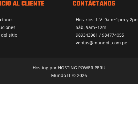
ICIO AL CLIENTE
CONTÁCTANOS
ctanos
Horarios: L-V. 9am~1pm y 2
uciones
Sáb. 9am~12m
del sitio
989343981 / 984774055
ventas@mundoit.com.pe
Hosting por
HOSTING POWER PERU
Mundo IT © 2026