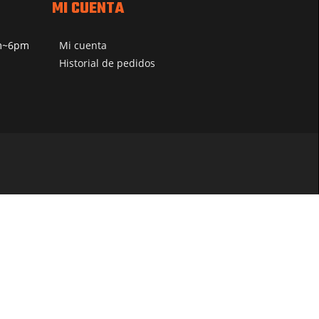
MI CUENTA
pm~6pm
Mi cuenta
Historial de pedidos