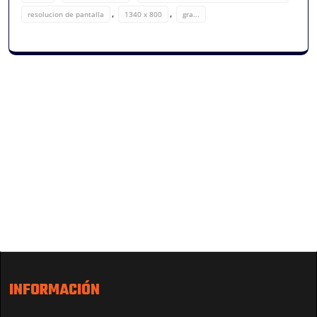
,
,
resolucion de pantalla
1340 x 800
gra...
INFORMACIÓN