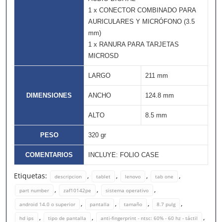
1 x CONECTOR COMBINADO PARA
AURICULARES Y MICRÓFONO (3.5
mm)
1 x RANURA PARA TARJETAS
MICROSD
LARGO
211 mm
DIMENSIONES
ANCHO
124.8 mm
ALTO
8.5 mm
PESO
320 gr
COMENTARIOS
INCLUYE: FOLIO CASE
Etiquetas:
,
,
,
,
descripcion
tablet
lenovo
tab one
,
,
,
part number
zaf10142pe
sistema operativo
,
,
,
,
android 14.0 o superior
pantalla
tamaño
8.7 pulg
,
,
,
hd ips
tipo de pantalla
anti-fingerprint - ntsc: 60% - 60 hz - táctil