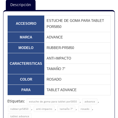
Descripción
ESTUCHE DE GOMA PARA TABLET
ACCESORIO
POR5850
MARCA
ADVANCE
MODELO
RUBBER-PR5850
ANTI-IMPACTO
CARACTERISTICAS
TAMAÑO 7"
COLOR
ROSADO
PARA
TABLET ADVANCE
Etiquetas:
,
,
estuche de goma para tablet por5850
advance
,
,
,
,
rubber-pr5850
anti-impacto
tamaño 7"
rosado
tablet advance