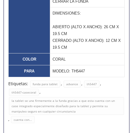
CERRAR LA FUNDA
DIMENSIONES:
ABIERTO (ALTO X ANCHO): 26 CM X
19.5 CM
CERRADO (ALTO X ANCHO): 12 CM X
19.5 CM
COLOR
CORAL
PARA
MODELO: TH5447
Etiquetas:
,
,
,
funda para tablet
advance
th5447
,
th5447-casecoral
la tablet se une firmemente a la funda gracias a que esta cuenta con un
case integrado especialmente diseñado para la tablet y permite su
manipuleo seguro en cualquier circunstancia
,
cuenta con...