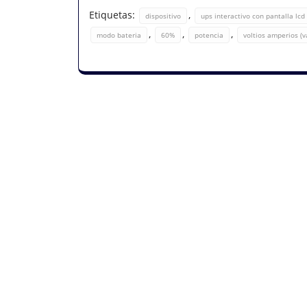
Etiquetas:
,
dispositivo
ups interactivo con pantalla lcd
,
,
,
modo bateria
60%
potencia
voltios amperios (v