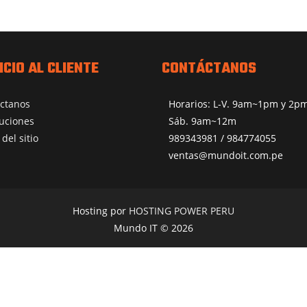
ICIO AL CLIENTE
CONTÁCTANOS
ctanos
Horarios: L-V. 9am~1pm y 2
uciones
Sáb. 9am~12m
del sitio
989343981 / 984774055
ventas@mundoit.com.pe
Hosting por
HOSTING POWER PERU
Mundo IT © 2026