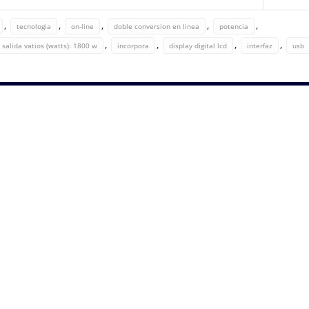
,
,
,
,
,
tecnologia
on-line
doble conversion en linea
potencia
,
,
,
,
salida vatios (watts): 1800 w
incorpora
display digital lcd
interfaz
usb