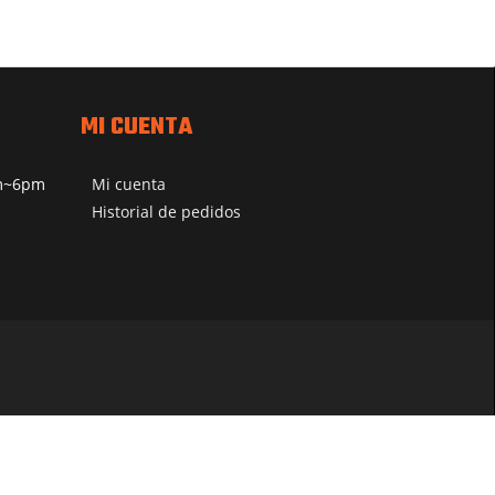
MI CUENTA
pm~6pm
Mi cuenta
Historial de pedidos