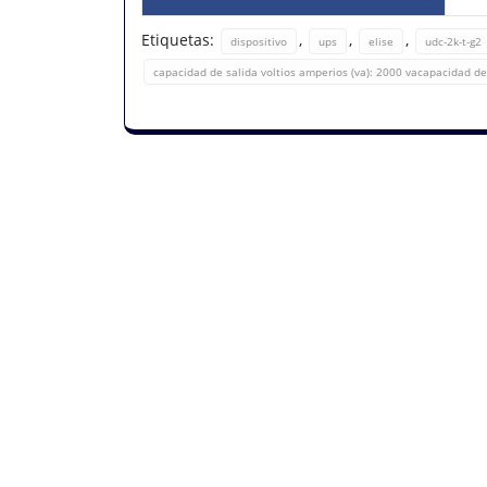
Etiquetas:
,
,
,
dispositivo
ups
elise
udc-2k-t-g2
capacidad de salida voltios amperios (va): 2000 vacapacidad de 