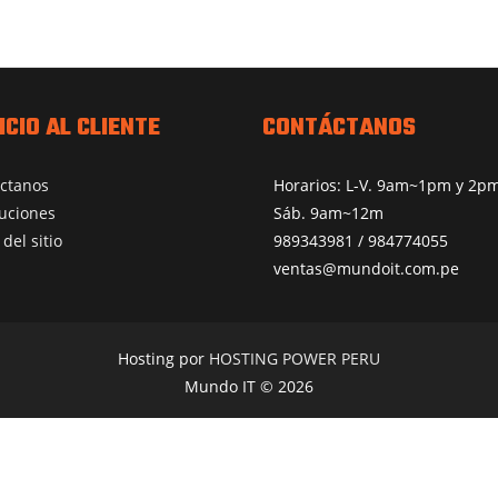
ICIO AL CLIENTE
CONTÁCTANOS
ctanos
Horarios: L-V. 9am~1pm y 2
uciones
Sáb. 9am~12m
del sitio
989343981 / 984774055
ventas@mundoit.com.pe
Hosting por
HOSTING POWER PERU
Mundo IT © 2026