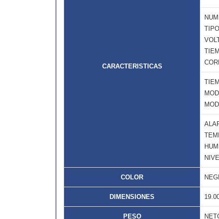
NUM
TIPO
VOLT
TIE
CORR
CARACTERISTICAS
TIE
MOD
MOD
ALA
TEMP
HUM
NIVE
COLOR
NEG
DIMENSIONES
19.0
PESO
NETO