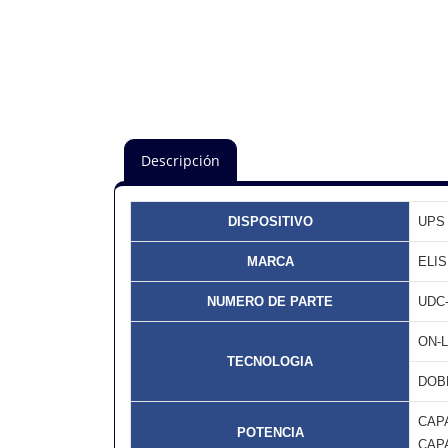
Descripción
DISPOSITIVO
UPS
MARCA
ELI
NUMERO DE PARTE
UDC-
ON-L
TECNOLOGIA
DOB
CAPA
POTENCIA
CAPA