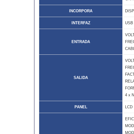
INCORPORA
DISP
INTERFAZ
USB
VOLT
ENTRADA
FREC
CAB
VOLT
FREC
FACT
SALIDA
RELA
FOR
4 x 
PANEL
LCD
EFIC
MOD
MOD