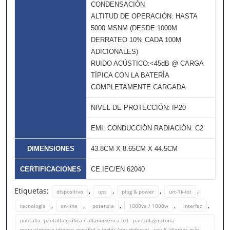
CONDENSACIÓN
ALTITUD DE OPERACIÓN: HASTA
5000 MSNM (DESDE 1000M
DERRATEO 10% CADA 100M
ADICIONALES)
RUIDO ACÚSTICO:<45dB @ CARGA
TÍPICA CON LA BATERÍA
COMPLETAMENTE CARGADA
NIVEL DE PROTECCIÓN: IP20
EMI: CONDUCCIÓN RADIACIÓN: C2
DIMENSIONES
43.8CM X 8.65CM X 44.5CM
CERTIFICACIONES
CE.IEC/EN 62040
Etiquetas:
,
,
,
,
dispositivo
ups
plug & power
urt-1k-iot
,
,
,
,
,
tecnologia
on-line
potencia
1000va / 1000w
interfaz
pantalla: pantalla gráfica / alfanumérica lcd - pantallagiratoria
manualmente idioma: español e inglés (por defecto) - con 8 idiomas más