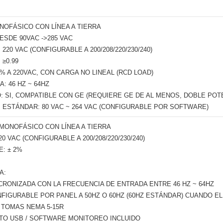
NOFÁSICO CON LÍNEA A TIERRA
ESDE 90VAC ->285 VAC
220 VAC (CONFIGURABLE A 200/208/220/230/240)
≥0.99
% A 220VAC, CON CARGA NO LINEAL (RCD LOAD)
: 46 HZ ~ 64HZ
SI, COMPATIBLE CON GE (REQUIERE GE DE AL MENOS, DOBLE POT
 ESTÁNDAR: 80 VAC ~ 264 VAC (CONFIGURABLE POR SOFTWARE)
 MONOFÁSICO CON LÍNEA A TIERRA
0 VAC (CONFIGURABLE A 200/208/220/230/240)
E: ± 2%
A:
CRONIZADA CON LA FRECUENCIA DE ENTRADA ENTRE 46 HZ ~ 64HZ
NFIGURABLE POR PANEL A 50HZ O 60HZ (60HZ ESTÁNDAR) CUANDO 
 TOMAS NEMA 5-15R
TO USB / SOFTWARE MONITOREO INCLUIDO