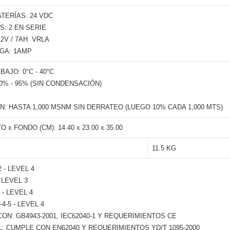
TERÍAS: 24 VDC
S: 2 EN SERIE
V / 7AH  VRLA
GA: 1AMP
AJO: 0°C - 40°C
0% - 95% (SIN CONDENSACIÓN)
B
N: HASTA 1,000 MSNM SIN DERRATEO (LUEGO 10% CADA 1,000 MTS)
 x FONDO (CM): 14.40 x 23.00 x 35.00
11.5 KG
2 - LEVEL 4
 LEVEL 3
 - LEVEL 4
4-5 - LEVEL 4
ON: GB4943-2001, IEC62040-1 Y REQUERIMIENTOS CE
: CUMPLE CON EN62040 Y REQUERIMIENTOS YD/T 1095-2000