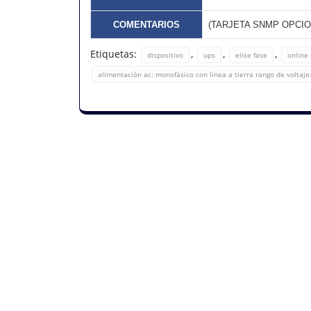
COMENTARIOS
(TARJETA SNMP OPCIO
Etiquetas:
,
,
,
dispositivo
ups
elise fase
online 
alimentación ac: monofásico con línea a tierra rango de voltaje: