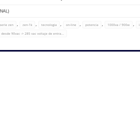
NAL)
,
,
,
,
,
,
serie zen
zen-1k
tecnologia
on-line
potencia
1000va / 900w
 desde 90vac -> 285 vac voltaje de entra...