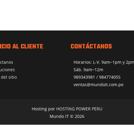
ICIO AL CLIENTE
CONTÁCTANOS
ctanos
Horarios: L-V. 9am~1pm y 2
uciones
Sáb. 9am~12m
del sitio
989343981 / 984774055
ventas@mundoit.com.pe
Hosting por
HOSTING POWER PERU
Mundo IT © 2026