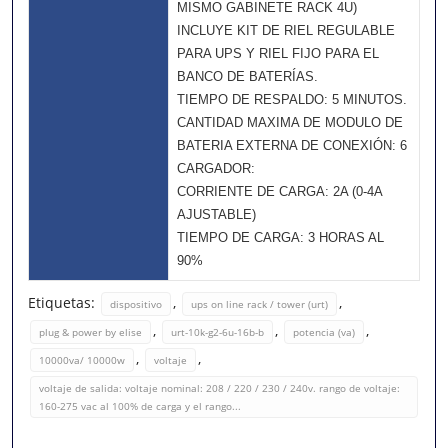
MISMO GABINETE RACK 4U)
INCLUYE KIT DE RIEL REGULABLE
PARA UPS Y RIEL FIJO PARA EL
BANCO DE BATERÍAS.
TIEMPO DE RESPALDO: 5 MINUTOS.
CANTIDAD MAXIMA DE MODULO DE
BATERIA EXTERNA DE CONEXIÓN: 6
CARGADOR:
CORRIENTE DE CARGA: 2A (0-4A
AJUSTABLE)
TIEMPO DE CARGA: 3 HORAS AL
90%
Etiquetas:
,
,
dispositivo
ups on line rack / tower (urt)
,
,
,
plug & power by elise
urt-10k-g2-6u-16b-b
potencia (va)
,
,
10000va/ 10000w
voltaje
voltaje de salida: voltaje nominal: 208 / 220 / 230 / 240v. rango de voltaje:
160-275 vac al 100% de carga y el rango...