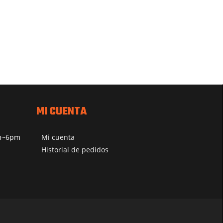
MI CUENTA
pm~6pm
Mi cuenta
Historial de pedidos