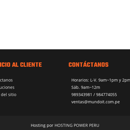
ICIO AL CLIENTE
CONTÁCTANOS
ctanos
Horarios: L-V. 9am~1pm y 2
uciones
Sáb. 9am~12m
del sitio
989343981 / 984774055
ventas@mundoit.com.pe
Hosting por
HOSTING POWER PERU