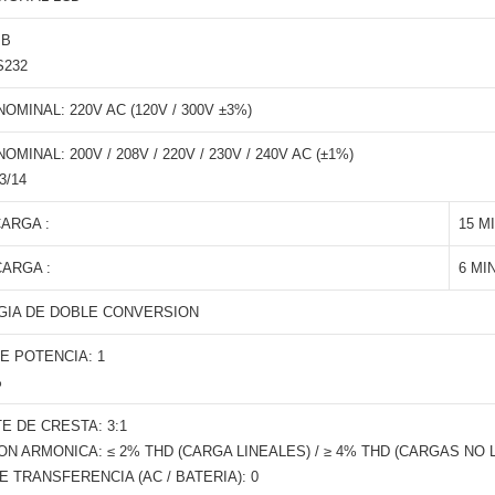
 B
S232
OMINAL: 220V AC (120V / 300V ±3%)
OMINAL: 200V / 208V / 220V / 230V / 240V AC (±1%)
3/14
CARGA :
15 M
CARGA :
6 MI
GIA DE DOBLE CONVERSION
E POTENCIA: 1
%
E DE CRESTA: 3:1
ON ARMONICA: ≤ 2% THD (CARGA LINEALES) / ≥ 4% THD (CARGAS NO 
E TRANSFERENCIA (AC / BATERIA): 0