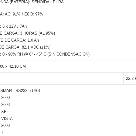
ONDA (BATERIA): SENOIDAL PURA
A: AC: 91% / ECO: 97%
 6 x 12V / 7Ah
E CARGA: 3 HORAS (AL 95%)
E DE CARGA: 1.0 Ah
E CARGA: 82.1 VDC (±1%)
0 - 90% RH @ 0° - 45° C (SIN CONDENSACION)
.00 x 42.10 CM
22.2
SMART RS232 o USB:
2000
2003
 XP
 VISTA
2008
 7