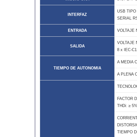
USB TIPO
INTERFAZ
SERIAL R
ENTRADA
VOLTAJE N
VOLTAJE N
SALIDA
8 x IEC-C1
A MEDIA 
TIEMPO DE AUTONOMIA
A PLENA 
TECNOLO
FACTOR D
THDi: ≥ 5
CORRIENT
DISTORSI
TIEMPO D