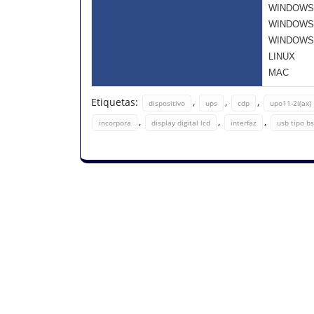
WINDOWS
WINDOWS 
WINDOWS
LINUX
MAC
Etiquetas:
,
,
,
dispositivo
ups
cdp
upo11-2i(ax)
,
,
,
incorpora
display digital lcd
interfaz
usb tipo bs