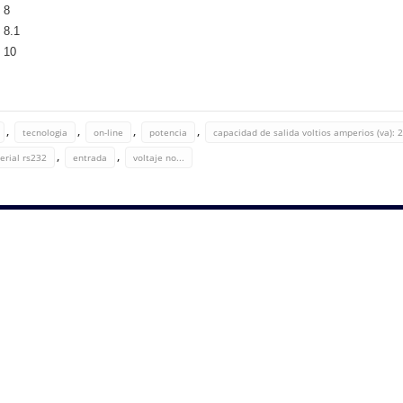
 8
8.1
 10
,
,
,
,
tecnologia
on-line
potencia
capacidad de salida voltios amperios (va): 
,
,
erial rs232
entrada
voltaje no...