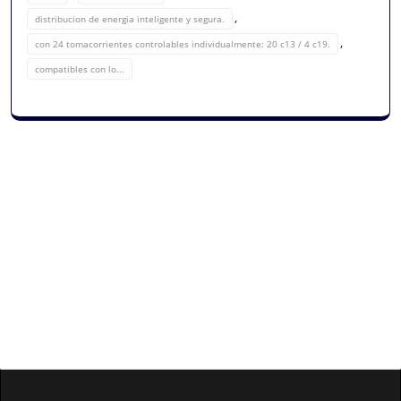
,
distribucion de energia inteligente y segura.
,
con 24 tomacorrientes controlables individualmente: 20 c13 / 4 c19.
compatibles con lo...