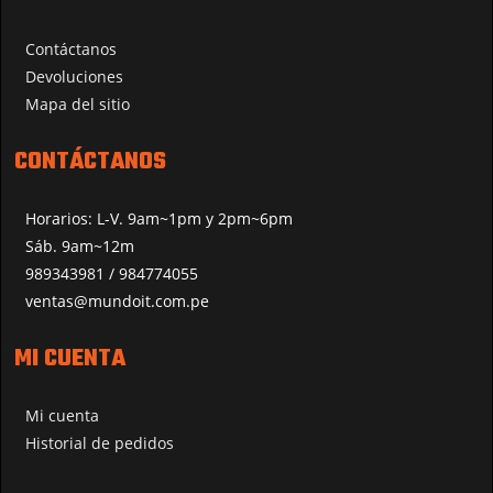
Contáctanos
Devoluciones
Mapa del sitio
CONTÁCTANOS
Horarios: L-V. 9am~1pm y 2pm~6pm
Sáb. 9am~12m
989343981 / 984774055
ventas@mundoit.com.pe
MI CUENTA
Mi cuenta
Historial de pedidos