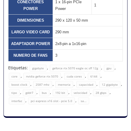
CONECTORES
1 x 16-pin PCIe
1
POWER
Power
DIMENSIONES
290 x 120 x 50 mm
LARGO VIDEO CARD
290 mm
ADAPTADOR POWER
2x8-pin a 1x16-pin
NUMERO DE FANS
3
Etiquetas:
,
,
,
gigabyte
geforce rtx 5070 eagle oc sff 12g
gpu
,
,
,
,
core
nvidia geforce rtx 5070
cuda cores
6144
,
,
,
,
,
boost clock
2587 mhz
memoria
capacidad
12 gigabyte
,
,
,
,
,
,
tipo
gddr7
bus
192 bit
velocidad
28 gbps
,
,
interfaz
pci express x16 slot - pcie 5.0
sa...