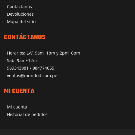
Contáctanos
Devoluciones
Mapa del sitio
CONTÁCTANOS
Horarios: L-V. 9am~1pm y 2pm~6pm
Sáb. 9am~12m
989343981 / 984774055
ventas@mundoit.com.pe
MI CUENTA
Mi cuenta
Historial de pedidos