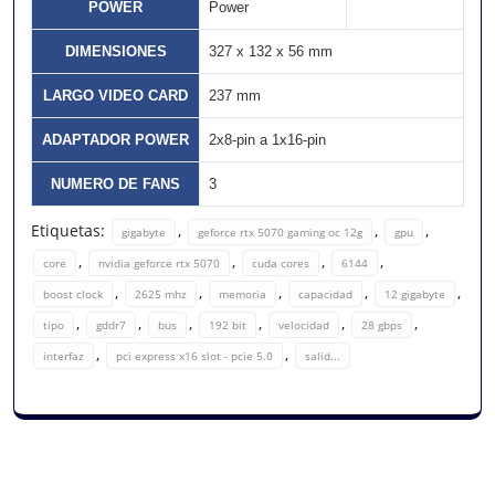
POWER
Power
DIMENSIONES
327 x 132 x 56 mm
LARGO VIDEO CARD
237 mm
ADAPTADOR POWER
2x8-pin a 1x16-pin
NUMERO DE FANS
3
Etiquetas:
,
,
,
gigabyte
geforce rtx 5070 gaming oc 12g
gpu
,
,
,
,
core
nvidia geforce rtx 5070
cuda cores
6144
,
,
,
,
,
boost clock
2625 mhz
memoria
capacidad
12 gigabyte
,
,
,
,
,
,
tipo
gddr7
bus
192 bit
velocidad
28 gbps
,
,
interfaz
pci express x16 slot - pcie 5.0
salid...