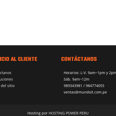
ICIO AL CLIENTE
CONTÁCTANOS
ctanos
Horarios: L-V. 9am~1pm y 2
uciones
Sáb. 9am~12m
del sitio
989343981 / 984774055
ventas@mundoit.com.pe
Hosting por
HOSTING POWER PERU