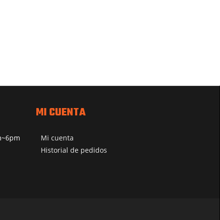
MI CUENTA
pm~6pm
Mi cuenta
Historial de pedidos