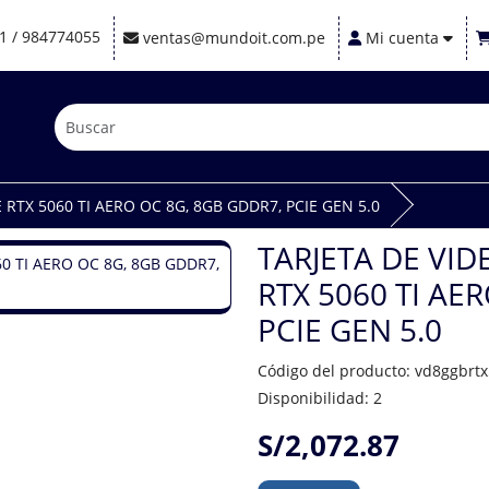
1 / 984774055
ventas@mundoit.com.pe
Mi cuenta
RTX 5060 TI AERO OC 8G, 8GB GDDR7, PCIE GEN 5.0
TARJETA DE VI
RTX 5060 TI AE
PCIE GEN 5.0
Código del producto: vd8ggbrt
Disponibilidad: 2
S/2,072.87