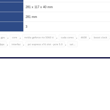
281 x 117 x 40 mm
281 mm
3
,
,
,
,
,
gpu
core
nvidia geforce rtx 5060 ti
cuda cores
4608
boost clock
,
,
,
gbps
interfaz
pci express x16 slot - pcie 5.0
sal...