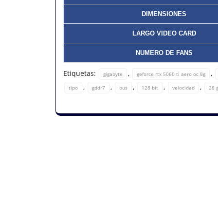
DIMENSIONES
LARGO VIDEO CARD
NUMERO DE FANS
Etiquetas:
,
,
gigabyte
geforce rtx 5060 ti aero oc 8g
,
,
,
,
,
tipo
gddr7
bus
128 bit
velocidad
28 