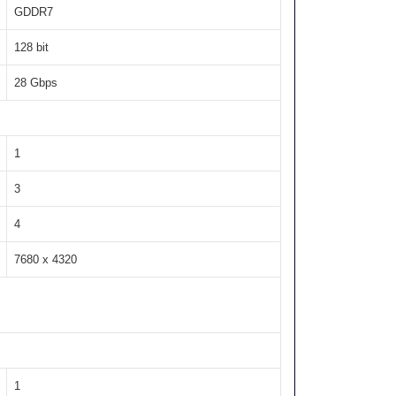
GDDR7
128 bit
28 Gbps
1
3
4
7680 x 4320
1