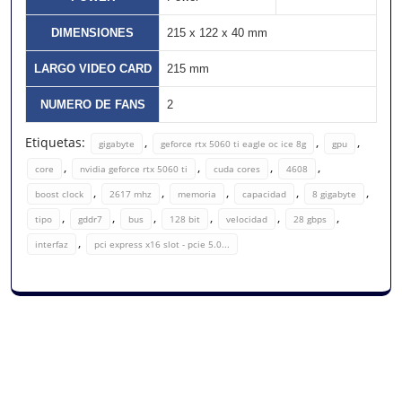
DIMENSIONES
215 x 122 x 40 mm
LARGO VIDEO CARD
215 mm
NUMERO DE FANS
2
Etiquetas:
,
,
,
gigabyte
geforce rtx 5060 ti eagle oc ice 8g
gpu
,
,
,
,
core
nvidia geforce rtx 5060 ti
cuda cores
4608
,
,
,
,
,
boost clock
2617 mhz
memoria
capacidad
8 gigabyte
,
,
,
,
,
,
tipo
gddr7
bus
128 bit
velocidad
28 gbps
,
interfaz
pci express x16 slot - pcie 5.0...