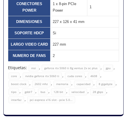
CONECTORES
1 x 8-pin PCIe
1
POWER
Power
DIMENSIONES
227 x 126 x 41 mm
SOPORTE HDCP
Si
LARGO VIDEO CARD
227 mm
NUMERO DE FANS
2
Etiquetas:
,
,
,
msi
geforce rtx 5060 ti 8g ventus 2x oc plus
gpu
,
,
,
,
core
nvidia geforce rtx 5060 ti
cuda cores
4608
,
,
,
,
,
boost clock
2602 mhz
memoria
capacidad
8 gigabyte
,
,
,
,
,
,
tipo
gddr7
bus
128 bit
velocidad
28 gbps
,
interfaz
pci express x16 slot - pcie 5.0...