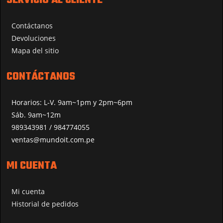
SERVICIO AL CLIENTE
Contáctanos
Devoluciones
Mapa del sitio
CONTÁCTANOS
Horarios: L-V. 9am~1pm y 2pm~6pm
Sáb. 9am~12m
989343981 / 984774055
ventas@mundoit.com.pe
MI CUENTA
Mi cuenta
Historial de pedidos