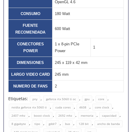
OpenGL 4.6
CONSUMO
180 Watt
FUENTE
600 Watt
RECOMENDADA
CONECTORES
1 x 8-pin PCIe
1
POWER
Power
DIMENSIONES
245 x 119 x 42 mm
LARGO VIDEO CARD
245 mm
NUMERO DE FANS
2
Etiquetas:
,
,
,
,
pny
geforce rtx 5060 ti oc
gpu
core
,
,
,
,
nvidia geforce rtx 5060 ti
cuda cores
4608
core clock
,
,
,
,
,
2407 mhz
boost clock
2692 mhz
memoria
capacidad
,
,
,
,
,
8 gigabyte
tipo
gddr7
bus
128 bit
ancho de banda
,
,
,
,
448 gigabyte/seg
velocidad
28 gbps
int...