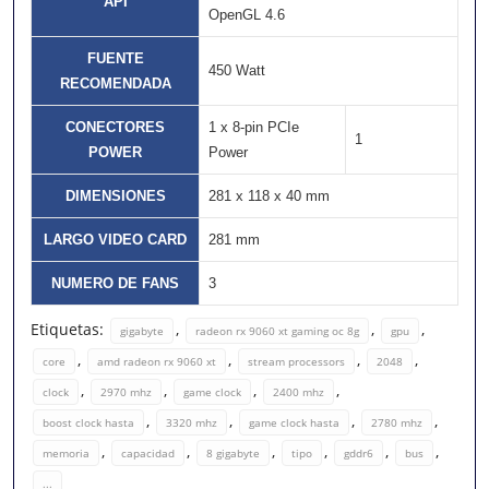
API
OpenGL 4.6
FUENTE
450 Watt
RECOMENDADA
CONECTORES
1 x 8-pin PCIe
1
POWER
Power
DIMENSIONES
281 x 118 x 40 mm
LARGO VIDEO CARD
281 mm
NUMERO DE FANS
3
Etiquetas:
,
,
,
gigabyte
radeon rx 9060 xt gaming oc 8g
gpu
,
,
,
,
core
amd radeon rx 9060 xt
stream processors
2048
,
,
,
,
clock
2970 mhz
game clock
2400 mhz
,
,
,
,
boost clock hasta
3320 mhz
game clock hasta
2780 mhz
,
,
,
,
,
,
memoria
capacidad
8 gigabyte
tipo
gddr6
bus
...